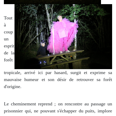
Tout
à
coup
un
esprit
de la
forêt
tropicale, arrivé ici par hasard, surgit et exprime sa
mauvaise humeur et son désir de retrouver sa forêt
d'origine.
Le cheminement reprend ; on rencontre au passage un
prisonnier qui, ne pouvant s'échapper du puits, implore