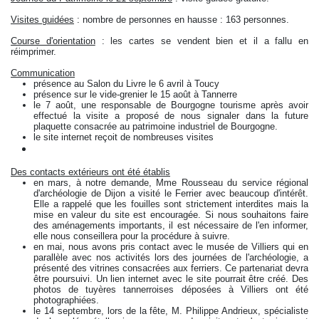
Visites guidées
: nombre de personnes en hausse : 163 personnes.
Course d'orientation
: les cartes se vendent bien et il a fallu en
réimprimer.
Communication
présence au Salon du Livre le 6 avril à Toucy
présence sur le vide-grenier le 15 août à Tannerre
le 7 août, une responsable de Bourgogne tourisme après avoir
effectué la visite a proposé de nous signaler dans la future
plaquette consacrée au patrimoine industriel de Bourgogne.
le site internet reçoit de nombreuses visites
Des contacts extérieurs ont été établis
en mars, à notre demande, Mme Rousseau du service régional
d'archéologie de Dijon a visité le Ferrier avec beaucoup d'intérêt.
Elle a rappelé que les fouilles sont strictement interdites mais la
mise en valeur du site est encouragée. Si nous souhaitons faire
des aménagements importants, il est nécessaire de l'en informer,
elle nous conseillera pour la procédure à suivre.
en mai, nous avons pris contact avec le musée de Villiers qui en
parallèle avec nos activités lors des journées de l'archéologie, a
présenté des vitrines consacrées aux ferriers. Ce partenariat devra
être poursuivi. Un lien internet avec le site pourrait être créé. Des
photos de tuyères tannerroises déposées à Villiers ont été
photographiées.
le 14 septembre, lors de la fête, M. Philippe Andrieux, spécialiste