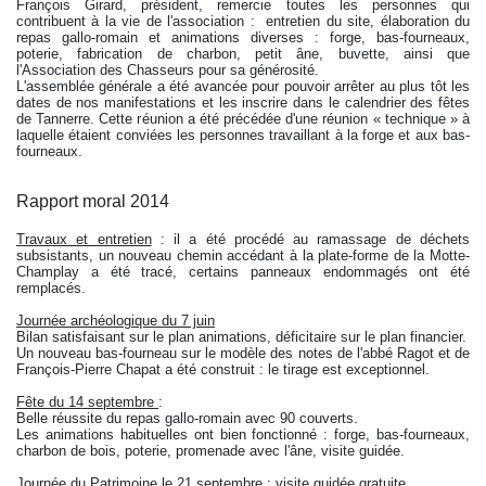
François Girard, président, remercie toutes les personnes qui
contribuent à la vie de l'association : entretien du site, élaboration du
repas gallo-romain et animations diverses : forge, bas-fourneaux,
poterie, fabrication de charbon, petit âne, buvette, ainsi que
l'Association des Chasseurs pour sa générosité.
L'assemblée générale a été avancée pour pouvoir arrêter au plus tôt les
dates de nos manifestations et les inscrire dans le calendrier des fêtes
de Tannerre. Cette réunion a été précédée d'une réunion « technique » à
laquelle étaient conviées les personnes travaillant à la forge et aux bas-
fourneaux.
Rapport moral 2014
Travaux et entretien
: il a été procédé au ramassage de déchets
subsistants, un nouveau chemin accédant à la plate-forme de la Motte-
Champlay a été tracé, certains panneaux endommagés ont été
remplacés.
Journée archéologique du 7 juin
Bilan satisfaisant sur le plan animations, déficitaire sur le plan financier.
Un nouveau bas-fourneau sur le modèle des notes de l'abbé Ragot et de
François-Pierre Chapat a été construit : le tirage est exceptionnel.
Fête du 14 septembre
:
Belle réussite du repas gallo-romain avec 90 couverts.
Les animations habituelles ont bien fonctionné : forge, bas-fourneaux,
charbon de bois, poterie, promenade avec l'âne, visite guidée.
Journée du Patrimoine le 21 septembre
: visite guidée gratuite.