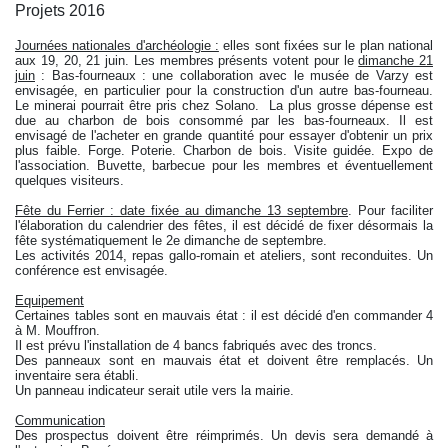
Projets 2016
Journées nationales d'archéologie :
elles sont fixées sur le plan national
aux 19, 20, 21 juin. Les membres présents votent pour le
dimanche 21
juin
: Bas-fourneaux : une collaboration avec le musée de Varzy est
envisagée, en particulier pour la construction d'un autre bas-fourneau.
Le minerai pourrait être pris chez Solano. La plus grosse dépense est
due au charbon de bois consommé par les bas-fourneaux. Il est
envisagé de l'acheter en grande quantité pour essayer d'obtenir un prix
plus faible. Forge. Poterie. Charbon de bois. Visite guidée. Expo de
l'association. Buvette, barbecue pour les membres et éventuellement
quelques visiteurs.
Fête du Ferrier : date fixée au dimanche 13 septembre
. Pour faciliter
l'élaboration du calendrier des fêtes, il est décidé de fixer désormais la
fête systématiquement le 2e dimanche de septembre.
Les activités 2014, repas gallo-romain et ateliers, sont reconduites. Un
conférence est envisagée.
Equipement
Certaines tables sont en mauvais état : il est décidé d'en commander 4
à M. Mouffron.
Il est prévu l'installation de 4 bancs fabriqués avec des troncs.
Des panneaux sont en mauvais état et doivent être remplacés. Un
inventaire sera établi.
Un panneau indicateur serait utile vers la mairie.
Communication
Des prospectus doivent être réimprimés. Un devis sera demandé à