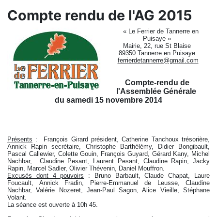
Compte rendu de l'AG 2015
« Le Ferrier de Tannerre en
Puisaye »
Mairie, 22, rue St Blaise
89350 Tannerre en Puisaye
ferrierdetannerre@gmail.com
Compte-rendu de
l'Assemblée Générale
du samedi 15 novembre 2014
Présents
: François Girard président, Catherine Tanchoux trésorière,
Annick Rapin secrétaire, Christophe Barthélémy, Didier Bongibault,
Pascal Callewier, Colette Gouin, François Guyard, Gérard Kany, Michel
Nachbar, Claudine Pesant, Laurent Pesant, Claudine Rapin, Jacky
Rapin, Marcel Sadler, Olivier Thévenin, Daniel Mouffron.
Excusés dont 4 pouvoirs
: Bruno Barbault, Claude Chapat, Laure
Foucault, Annick Fradin, Pierre-Emmanuel de Leusse, Claudine
Nachbar, Valérie Nozeret, Jean-Paul Sagon, Alice Vieille, Stéphane
Volant.
La séance est ouverte à 10h 45.