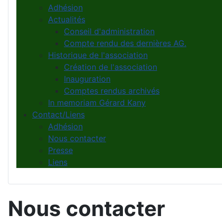
Adhésion
Actualités
Conseil d'administration
Compte rendu des dernières AG.
Historique de l'association
Création de l'association
Inauguration
Comptes rendus archivés
In memoriam Gérard Kany
Contact/Liens
Adhésion
Nous contacter
Presse
Liens
Nous contacter