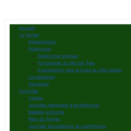
Accueil
Le ferrier
Présentation
Historique
Sidérurgie antique
Forteresse du Moyen Âge
Exploitation des scories au XXe siècle
Localisation
Glossaire
Activités
Visites
Journée nationale d'archéologie
Balade nocturne
Fête du Ferrier
Journée européenne du patrimoine