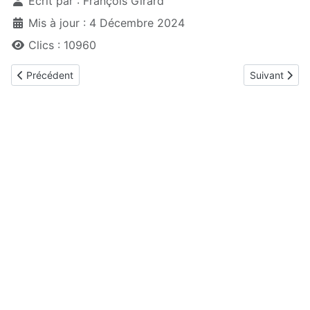
Écrit par :
François Girard
Mis à jour : 4 Décembre 2024
Clics : 10960
Article précédent : Fête
Article suiva
Précédent
Suivant