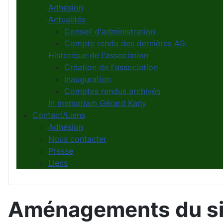
Adhésion
Actualités
Conseil d'administration
Compte rendu des dernières AG.
Historique de l'association
Création de l'association
Inauguration
Comptes rendus archivés
In memoriam Gérard Kany
Contact/Liens
Adhésion
Nous contacter
Presse
Liens
Aménagements du si