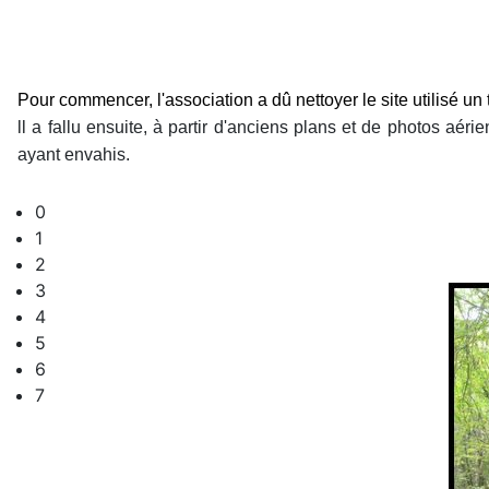
Pour commencer, l'association a dû nettoyer le site
utilisé u
ll a fallu ensuite, à partir d'anciens plans et de photos aérie
ayant envahis.
0
1
2
3
4
5
6
7