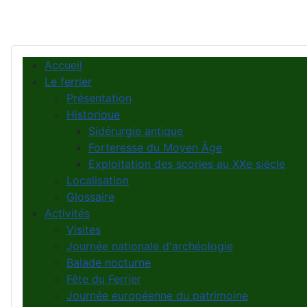
Accueil
Le ferrier
Présentation
Historique
Sidérurgie antique
Forteresse du Moyen Âge
Exploitation des scories au XXe siècle
Localisation
Glossaire
Activités
Visites
Journée nationale d'archéologie
Balade nocturne
Fête du Ferrier
Journée européenne du patrimoine