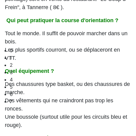
Frein", à Tannerre ( 8€ ).
Qui peut pratiquer la course d'orientation ?
Tout le monde. Il suffit de pouvoir marcher dans un
bois.
Les plus sportifs courront, ou se déplaceront en
0
1
VTT.
2
Quel équipement ?
3
4
Des chaussures type basket, ou des chaussures de
5
marche.
6
Des vêtements qui ne craindront pas trop les
7
ronces.
Une boussole (surtout utile pour les circuits bleu et
rouge).