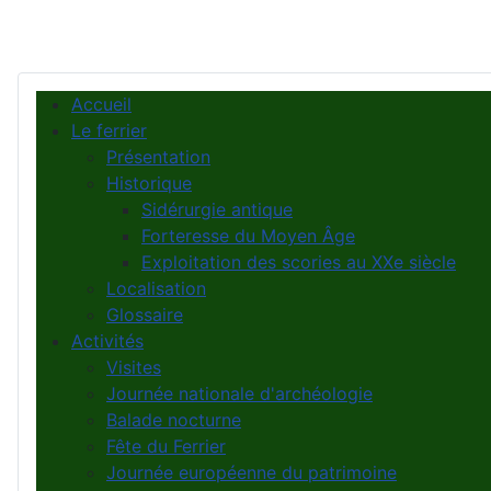
Accueil
Le ferrier
Présentation
Historique
Sidérurgie antique
Forteresse du Moyen Âge
Exploitation des scories au XXe siècle
Localisation
Glossaire
Activités
Visites
Journée nationale d'archéologie
Balade nocturne
Fête du Ferrier
Journée européenne du patrimoine