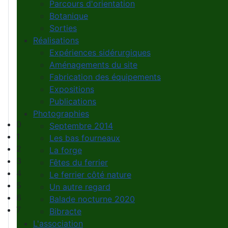
Parcours d'orientation
Botanique
Sorties
Réalisations
Expériences sidérurgiques
Aménagements du site
Fabrication des équipements
Expositions
Publications
Photographies
0
Septembre 2014
1
Les bas fourneaux
2
La forge
3
Fêtes du ferrier
4
Le ferrier côté nature
5
Un autre regard
6
Balade nocturne 2020
7
Bibracte
L'association