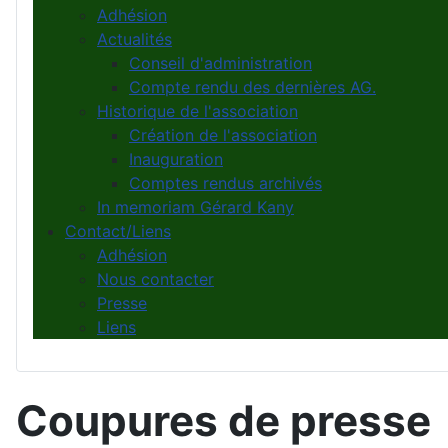
Adhésion
Actualités
Conseil d'administration
Compte rendu des dernières AG.
Historique de l'association
Création de l'association
Inauguration
Comptes rendus archivés
In memoriam Gérard Kany
Contact/Liens
Adhésion
Nous contacter
Presse
Liens
Coupures de presse