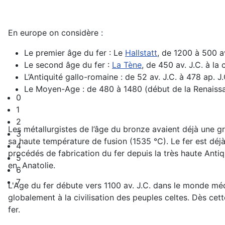
En europe on considère :
Le premier âge du fer : Le
Hallstatt
, de 1200 à 500 a
Le second âge du fer :
La Tène
, de 450 av. J.C. à la
L’Antiquité gallo-romaine : de 52 av. J.C. à 478 ap. J.
Le Moyen-Age : de 480 à 1480 (début de la Renaiss
0
1
2
Les métallurgistes de l’âge du bronze avaient déjà une gr
3
sa haute température de fusion (1535 °C). Le fer est déj
4
procédés de fabrication du fer depuis la très haute Antiq
5
en Anatolie.
6
7
L'Age du fer débute vers 1100 av. J.C. dans le monde méd
globalement à la civilisation des peuples celtes. Dès ce
fer.