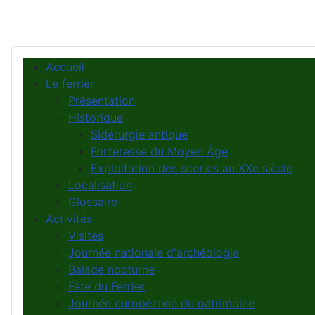
Accueil
Le ferrier
Présentation
Historique
Sidérurgie antique
Forteresse du Moyen Âge
Exploitation des scories au XXe siècle
Localisation
Glossaire
Activités
Visites
Journée nationale d'archéologie
Balade nocturne
Fête du Ferrier
Journée européenne du patrimoine