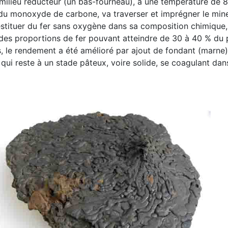
 milieu réducteur (un bas-fourneau), à une température de 
du monoxyde de carbone, va traverser et imprégner le minera
stituer du fer sans oxygène dans sa composition chimique, 
des proportions de fer pouvant atteindre de 30 à 40 % du p
 le rendement a été amélioré par ajout de fondant (marne), c
ui reste à un stade pâteux, voire solide, se coagulant dans