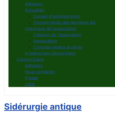
Adhésion
Actualités
Conseil d'administration
Compte rendu des dernières AG.
Historique de l'association
Création de l'association
Inauguration
Comptes rendus archivés
In memoriam Gérard Kany
Contact/Liens
Adhésion
Nous contacter
Presse
Liens
Sidérurgie antique