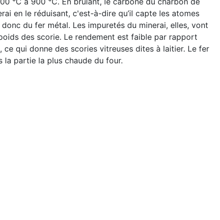
800 °C à 900 °C. En brûlant, le carbone du charbon de
i en le réduisant, c'est-à-dire qu’il capte les atomes
donc du fer métal. Les impuretés du minerai, elles, vont
oids des scorie. Le rendement est faible par rapport
e qui donne des scories vitreuses dites à laitier. Le fer
 la partie la plus chaude du four.