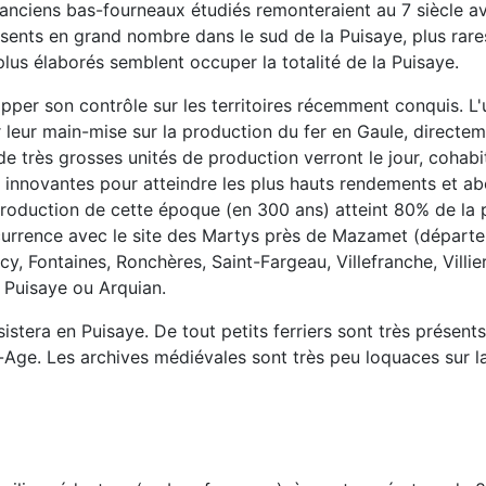
 anciens bas-fourneaux étudiés remonteraient au 7 siècle ava
ésents en grand nombre dans le sud de la Puisaye, plus rare
 plus élaborés semblent occuper la totalité de la Puisaye.
opper son contrôle sur les territoires récemment conquis. L'u
r leur main-mise sur la production du fer en Gaule, directe
de très grosses unités de production verront le jour, cohab
nnovantes pour atteindre les plus hauts rendements et abou
roduction de cette époque (en 300 ans) atteint 80% de la 
urrence avec le site des Martys près de Mazamet (départeme
cy, Fontaines, Ronchères, Saint-Fargeau, Villefranche, Villie
 Puisaye ou Arquian.
sistera en Puisaye. De tout petits ferriers sont très présent
n-Age. Les archives médiévales sont très peu loquaces sur la