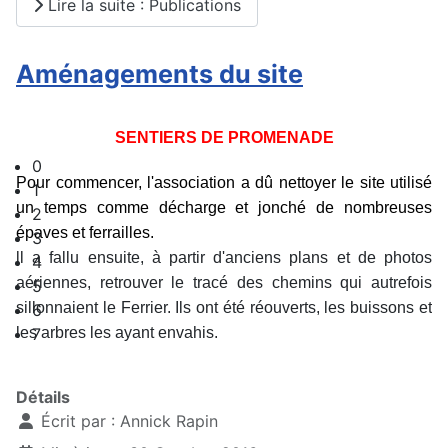
Lire la suite : Publications
Aménagements du site
SENTIERS DE PROMENADE
0
Pour commencer, l'association a dû nettoyer le site
utilisé
1
un temps comme décharge et
jonché de nombreuses
2
épaves et ferrailles.
3
ll a fallu ensuite, à partir d'anciens plans et de photos
4
aériennes, retrouver le tracé des chemins qui autrefois
5
sillonnaient le Ferrier. Ils ont été réouverts, les buissons et
6
7
les arbres les ayant envahis.
Détails
Écrit par :
Annick Rapin