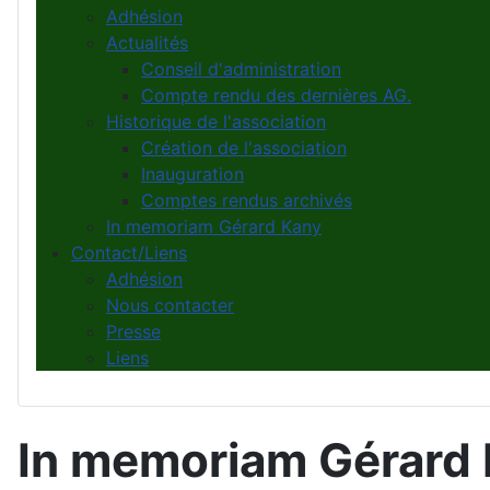
Adhésion
Actualités
Conseil d'administration
Compte rendu des dernières AG.
Historique de l'association
Création de l'association
Inauguration
Comptes rendus archivés
In memoriam Gérard Kany
Contact/Liens
Adhésion
Nous contacter
Presse
Liens
In memoriam Gérard