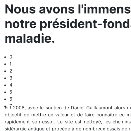
Nous avons l'immense
notre président-fond
maladie.
0
1
2
3
4
5
6
7
Fin 2008, avec le soutien de Daniel Guillaumont alors m
objectif de mettre en valeur et de faire connaître ce 
rapidement son essor. Le site est nettoyé, les chemin
sidérurgie antique et procède à de nombreux essais de r