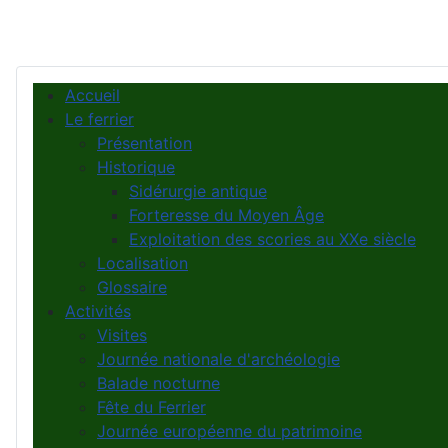
Accueil
Le ferrier
Présentation
Historique
Sidérurgie antique
Forteresse du Moyen Âge
Exploitation des scories au XXe siècle
Localisation
Glossaire
Activités
Visites
Journée nationale d'archéologie
Balade nocturne
Fête du Ferrier
Journée européenne du patrimoine